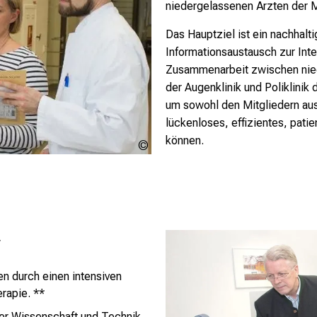
niedergelassenen Ärzten der 
Das Hauptziel ist ein nachhalti
Informationsaustausch zur Int
Zusammenarbeit zwischen nie
der Augenklinik und Poliklinik
um sowohl den Mitgliedern aus
lückenloses, effizientes, pat
können.
augennetz-
bayern
r
n durch einen intensiven
rapie. **
der Wissenschaft und Technik