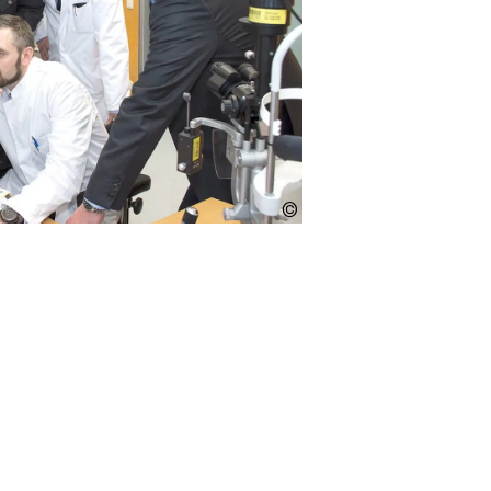
augenentz-
bayern