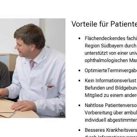
Vorteile für Patient
Flächendeckendes fachär
Region Südbayern durch 
unterstützt von einer uni
ophthalmologischen Max
OptimierteTerminvergabe
Kein Informationsverlust
Befunden und Bildgebun
Mitglied zu einem ander
Nahtlose Patientenversor
Vorbereitung über ambula
augennetz-
individuell abgestimmte
bayern
Besseres Krankheitsvers