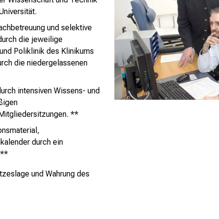
niversität.
achbetreuung und selektive
urch die jeweilige
und Poliklinik des Klinikums
urch die niedergelassenen
urch intensiven Wissens- und
ßigen
Mitgliedersitzungen. **
onsmaterial,
kalender durch ein
 **
etzeslage und Wahrung des