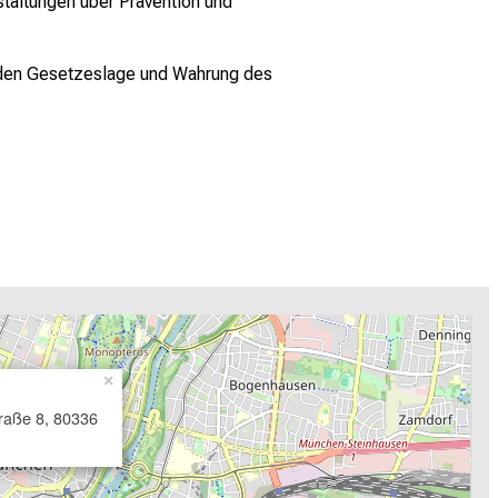
staltungen über Prävention und
nden Gesetzeslage und Wahrung des
×
traße 8, 80336