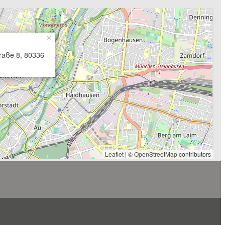
×
traße 8, 80336
Leaflet
| ©
OpenStreetMap
contributors